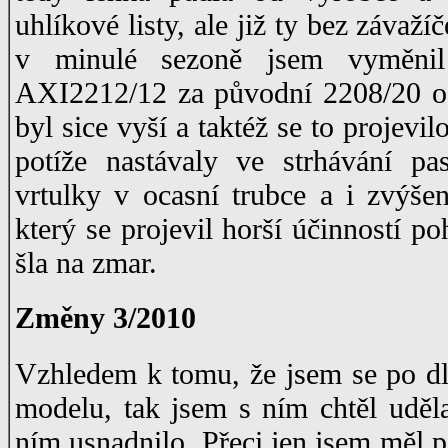
uhlíkové listy, ale již ty bez závažíč
v minulé sezoně jsem vyměni
AXI2212/12 za původní 2208/20 o
byl sice vyší a taktéž se to projevi
potíže nastávaly ve strhávání pa
vrtulky v ocasní trubce a i zvý
který se projevil horší účinností p
šla na zmar.
Změny 3/2010
Vzhledem k tomu, že jsem se po dl
modelu, tak jsem s ním chtěl uděla
ním usnadnilo. Přeci jen jsem měl 