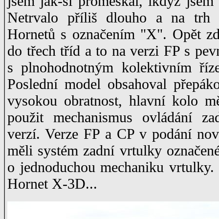
jsem jak-si promeškal, ikdyž jsem
Netrvalo příliš dlouho a na trh 
Hornetů s označením "X". Opět zde
do třech tříd a to na verzi FP s p
s plnohodnotným kolektivním říz
Poslední model obsahoval přepáko
vysokou obratnost, hlavní kolo m
použit mechanismus ovládání zad
verzí. Verze FP a CP v podání no
měli systém zadní vrtulky označené
o jednoduchou mechaniku vrtulky. J
Hornet X-3D...