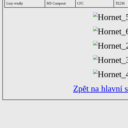
Listy vrtulky
MS Composit
CFC
TE236
Zpět na hlavní 