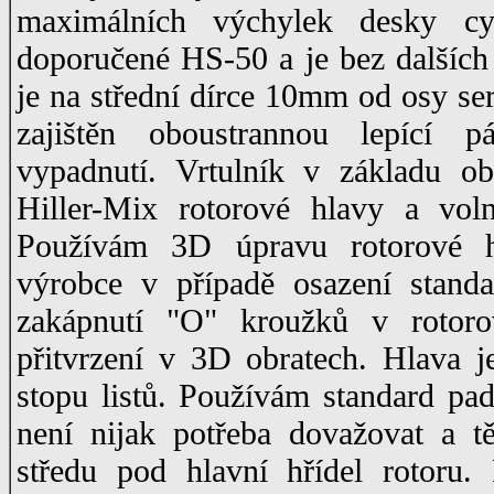
maximálních výchylek desky cyk
doporučené HS-50 a je bez dalších 
je na střední dírce 10mm od osy ser
zajištěn oboustrannou lepící p
vypadnutí. Vrtulník v základu ob
Hiller-Mix rotorové hlavy a vol
Používám 3D úpravu rotorové hl
výrobce v případě osazení standa
zakápnutí "O" kroužků v rotoro
přitvrzení v 3D obratech. Hlava je
stopu listů. Používám standard pad
není nijak potřeba dovažovat a t
středu pod hlavní hřídel rotoru.