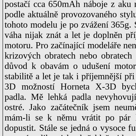
postačí cca 650mAh náboje z aku na
podle aktuálně provozovaného stylu
tohoto modelu je po zvážení 365g. 
váha nijak znát a let je doplněn
motoru. Pro začínající modeláře nen
krizových obratech nebo obratech
důvod k obavám o udušení motoru
stabilitě a let je tak i příjemnější p
3D možností Horneta X-3D bych 
padla. Mě lehká padla nevyhovují
ostré. Jako začátečník jsem neum
mám-li se k němu vrátit po pár 
dopustit. Stále se jedná o vysoce f