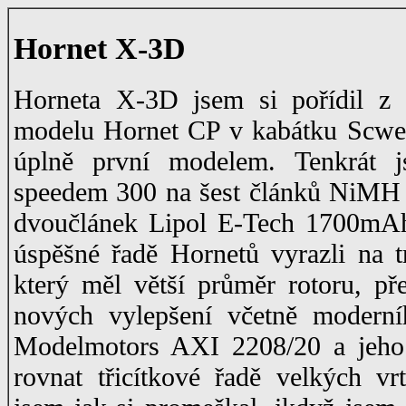
Hornet X-3D
Horneta X-3D jsem si pořídil z 
modelu Hornet CP v kabátku Scwe
úplně první modelem. Tenkrát j
speedem 300 na šest článků NiMH
dvoučlánek Lipol E-Tech 1700mA
úspěšné řadě Hornetů vyrazli na 
který měl větší průměr rotoru, p
nových vylepšení včetně moderní
Modelmotors AXI 2208/20 a jeho l
rovnat třicítkové řadě velkých v