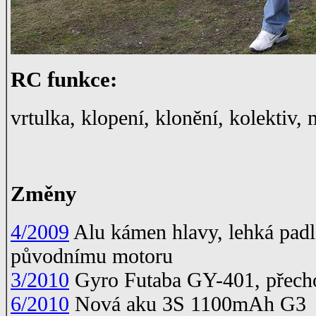
RC funkce:
vrtulka, klopení, klonění, kolektiv,
Změny
4/2009
Alu kámen hlavy, lehká padla,
původnímu motoru
3/2010
Gyro Futaba GY-401, přech
6/2010
Nová aku 3S 1100mAh G3