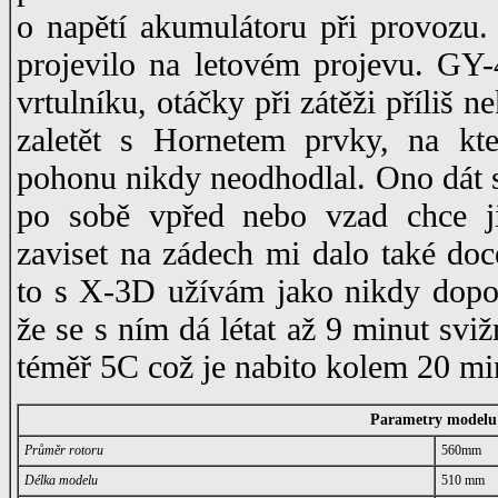
o napětí akumulátoru při provozu. 
projevilo na letovém projevu. GY-
vrtulníku, otáčky při zátěži příliš n
zaletět s Hornetem prvky, na kt
pohonu nikdy neodhodlal. Ono dát s
po sobě vpřed nebo vzad chce ji
zaviset na zádech mi dalo také doc
to s X-3D užívám jako nikdy dopos
že se s ním dá létat až 9 minut svi
téměř 5C což je nabito kolem 20 mi
Parametry modelu
Průměr rotoru
560mm
Délka modelu
510 mm