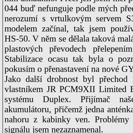
044 buď nefunguje podle mých před
nerozumí s vrtulkovým servem S
modelem začínal, tak jsem použív
HS-50. V něm se dělala taková malá
plastových převodech přelepením
Stabilizace ocasu tak byla o poz
pokusím o přenastavení na nové GY
Jako další drobnost byl přechod
vlastníkem JR PCM9XII Limited Ed
systému Duplex. Přijímač na
akumulátoru, přičemž jedna anténk
nahoru z kabinky ven. Problémy
signálu jsem nezaznamenal.