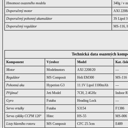
Hmotnost osazeného
modelu
340g / v 
Doporučený motor
AXI 2208
Doporučený pohonný akumulátor
3S Lipol
Doporučený regulátor
MS-116, H
Technická data osazených komp
Komponent
Výrobce
Model
Kat. čísl
Motor
Modelmotors
AXI 2208/20
---
Regulátor
MS Composit
Heli EM300
MS-116
Pohonná aku
Hyperion G3
11.1V Lipol 1100mAh
---
Přijímač
Jeti Model
7CH, 2.4GHz
Indoor R
Gyro
Futaba
Heading Lock
---
Servo vrtulky
Futaba
S3154
F1386
Serva cykliky CCPM 120°
Hitec
HS-55
MS-006
Listy hlavního rotoru
MS Composit
CFC 25.5cm
E489