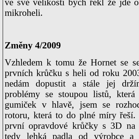
ve své velikosti bych řekl že jde 
mikroheli.
Změny 4/2009
Vzhledem k tomu že Hornet se s
prvních krůčku s heli od roku 2003
nedám dopustit a stále jej drž
problémy se stoupou listů, která
gumiček v hlavě, jsem se rozhod
rotoru, která to do plné míry řeší
první opravdové krůčky s 3D na t
tedy lehká padla od výrobce a 