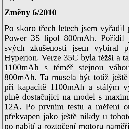
Změny 6/2010
Po skoro třech letech jsem vyřadil
Power 3S lipol 800mAh. Pořídil 
svých zkušeností jsem vybíral 
Hyperion. Verze 35C byla těžší a ta
1100mAh s téměř stejnou váho
800mAh. Ta musela být totiž ješt
při kapacitě 1100mAh a stálým v
plně dostačující na model s maxi
12A. Po prvním testu a měření ot
překvapen jako ještě nikdy u toho
po nabití a roztočení motoru naměř