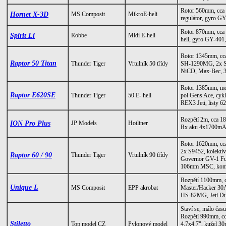
Rotor 560mm, cca
Hornet X-3D
MS Composit
MikroE-heli
regulátor, gyro G
Rotor 870mm, cca
Spirit Li
Robbe
Midi E-heli
heli, gyro GY-401
Rotor 1345mm, cc
Raptor 50 Titan
Thunder Tiger
Vrtulník 50 třídy
SH-1290MG, 2x S3
NiCD, Max-Bec, 
Rotor 1385mm, mo
Raptor E620SE
Thunder Tiger
50 E- heli
pol Gens Ace, cy
REX3 Jeti, listy
Rozpětí 2m, cca 1
ION Pro Plus
JP Models
Hotliner
Rx aku 4x1700mA
Rotor 1620mm, cc
2x S9452, kolekt
Raptor 60 / 90
Thunder Tiger
Vrtulník 90 třídy
Governor GV-1 Fu
106mm MSC, kompl
Rozpětí 1100mm, c
Unique L
MS Composit
EPP akrobat
Master/Hacker 30A
HS-82MG, Jeti Du
Staví se, málo času
Rozpětí 990mm, cc
Stiletto
Top model CZ
Pylonový model
4.7x4.7", kužel 