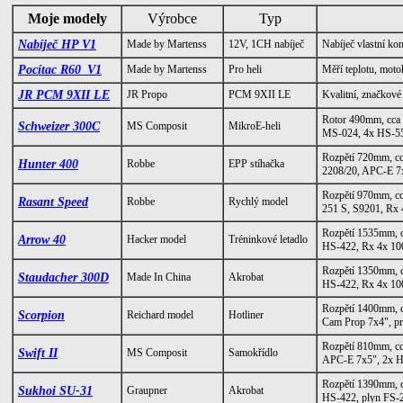
Moje modely
Výrobce
Typ
Nabíječ HP V1
Made by Martenss
12V, 1CH nabíječ
Nabíječ vlastní ko
Pocítac R60_V1
Made by Martenss
Pro heli
Měří teplotu, moto
JR PCM 9XII LE
JR Propo
PCM 9XII LE
Kvalitní, značkové
Rotor 490mm, cca
Schweizer 300C
MS Composit
MikroE-heli
MS-024, 4x HS-5
Rozpětí 720mm, c
Hunter 400
Robbe
EPP stíhačka
2208/20, APC-E 7
Rozpětí 970mm, c
Rasant Speed
Robbe
Rychlý model
251 S, S9201, R
Rozpětí 1535mm, 
Arrow 40
Hacker model
Tréninkové letadlo
HS-422, Rx 4x 
Rozpětí 1350mm, 
Staudacher 300D
Made In China
Akrobat
HS-422, Rx 4x 
Rozpětí 1400mm, c
Scorpion
Reichard model
Hotliner
Cam Prop 7x4", p
Rozpětí 810mm, cc
Swift II
MS Composit
Samokřídlo
APC-E 7x5", 2x 
Rozpětí 1390mm, 
Sukhoi SU-31
Graupner
Akrobat
HS-422, plyn FS