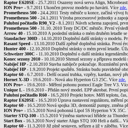
Raptor E620SE
- 25.7.2011 Osazeny nová serva Align, Microbeas
ION Pro+ -
9.7.2011 Ukončen provoz modelu po havárii. Více
zde.
Prometheuss 500
- 24.4.2011 Testy měniče u konce, začíná vývoj 
Prometheuss 500
- 24.1.2011 Výroba procesorové jednotky a zapoj
Palubní počítadlo R90_V2
- 8.1.2011 Návrh schema zapojení, prvn
Prometheuss 500 -
31.10. 2010 Testy DC/DC měniče. První výsl
Arrow 40
- 15.10.2010 A poslední stránka o mém druhém letadle s
Staudacher 300D
- 14.10.2010 Doplnění další stránky o modelu. Pr
Rasant Speed -
13.10.2010 Další zpětně doplněná stránka. První é
Hunter 400 -
12.10.2010 Doplnění stránky o mém první letadle. Úž
Schweizer 300C
- 11.10.2010 Doplnění o další stránku legendární
Konec sezony 2010 -
10.10.2010 Shrnutí sezony a příprava modelů 
Nabíječ HP -
2.10.2010 Stavba nabíječe pokračuje. Rozmístění prvk
Nabíječ HP
- 1.9.2010 Projekt spuštěn. Stránku budu pravidelně ob
Raptor 60 -
6.7.2010 - Delší ocasní trubka, vzpěry, kardan, nový p
Hornet X-3D
- 19.6.2010 - Nová aku Hyperion G3 25C. Více
zde.
ION Pro+
- 19.6.2010 - Měření pohonu pomocí Eagle Tree V3. Ví
Unique L
- 19.6.2010 - Přidán nový model. EPP akrobat. První pop
Palubní počítadlo R60
- 16.5.2010 Projekt hotov. Měří teplotu, čas,
Raptor E620SE -
16.5.2010 Úprava nastavení regulátoru, měření 
Raptor 60
- 16.5.2010 Nová spojka 3D, demontáž pumpy, změna p
ION Pro+
- 15.5.2010 Nová pohonná Lipol 5S Hyperion VX 35C.
Starter STQ-100
- 15.5.2010 Výměna startovací hřídele za Thunder
Start Box
- 16.3.2010 Nový starter Align STQ 100 Heli a další... V
Raptor 60 -
11.3.2010 Již plně sestaven, seřízen a již v záběhu. Více