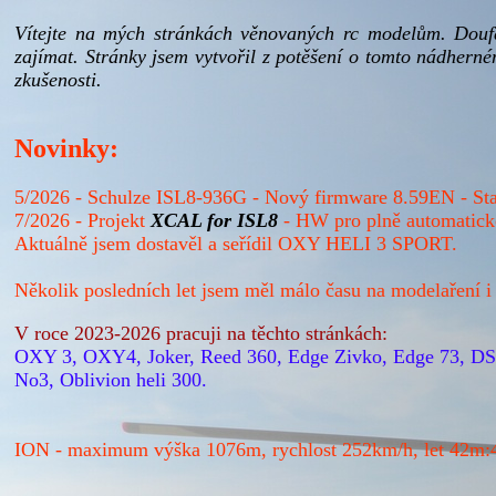
Vítejte na mých stránkách věnovaných rc modelům. Douf
zajímat. Stránky jsem vytvořil z potěšení o tomto nádhern
zkušenosti.
Novinky:
5/2026 - Schulze ISL8-936G - Nový firmware 8.59EN - Star
7/2026 - Projekt
XCAL for ISL8
- HW pro plně automaticko
Aktuálně jsem dostavěl a seřídil OXY HELI 3 SPORT.
Několik posledních let jsem měl málo času na modelaření i 
V roce 2023-2026 pracuji na těchto stránkách:
OXY 3, OXY4, Joker, Reed 360, Edge Zivko, Edge 73, DS
No3, Oblivion heli 300.
ION - maximum výška 1076m, rychlost 252km/h, let 42m:4