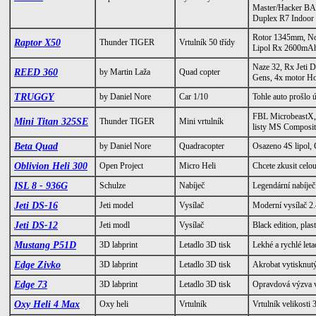
Master/Hacker BA
Duplex R7 Indoor
Rotor 1345mm, No
Raptor X50
Thunder TIGER
Vrtulník 50 třídy
Lipol Rx 2600mAh
Naze 32, Rx Jeti
REED 360
by Martin Laža
Quad copter
Gens, 4x motor Ho
TRUGGY
by Daniel Nore
Car 1/10
Tohle auto prošlo
FBL MicrobeastX,
Mini Titan 325SE
Thunder TIGER
Mini vrtulník
listy MS Composit
Beta Quad
by Daniel Nore
Quadracopter
Osazeno 4S lipol, 
Oblivion Heli 300
Open Project
Micro Heli
Chcete zkusit celou
ISL 8 - 936G
Schulze
Nabíječ
Legendární nabíječ.
Jeti DS-16
Jeti model
Vysílač
Moderní vysílač 2
Jeti DS-12
Jeti modl
Vysílač
Black edition, pla
Mustang P51D
3D labprint
Letadlo 3D tisk
Lekhé a rychlé leta
Edge Zivko
3D labprint
Letadlo 3D tisk
Akrobat vytisknutý
Edge 73
3D labprint
Letadlo 3D tisk
Opravdová výzva v
Oxy Heli 4 Max
Oxy heli
Vrtulník
Vrtulník velikosti