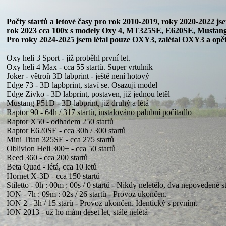
Počty startů a letové časy pro rok 2010-2019, roky 2020-2022 jse
rok 2023 cca 100x s modely Oxy 4, MT325SE, E620SE, Mustang 
Pro roky 2024-2025 jsem létal pouze OXY3, zalétal OXY3 a opět
Oxy heli 3 Sport - již proběhl první let.
Oxy heli 4 Max - cca 55 startů. Super vrtulník
Joker - větroň 3D labprint - ještě není hotový
Edge 73 - 3D lapbprint, staví se. Osazuji model
Edge Zivko - 3D labprint, postaven, již jednou letěl
Mustang P51D - 3D labprint, již druhý a létá
Raptor 90 - 64h / 317 startů, instalováno palubní počítadlo
Raptor X50 - odhadem 250 startů
Raptor E620SE - cca 30h / 300 startů
Mini Titan 325SE - cca 275 startů
Oblivion Heli 300+ - cca 50 startů
Reed 360 - cca 200 startů
Beta Quad - létá, cca 10 letů
Hornet X-3D - cca 150 startů
Stiletto - 0h : 00m : 00s / 0 startů - Nikdy neletělo, dva nepovedené st
ION - 7h : 09m : 02s / 26 startů - Provoz ukončen.
ION 2 - 3h / 15 starů - Provoz ukončen. Identický s prvním.
ION 2013 - už ho mám deset let, stále nelétá