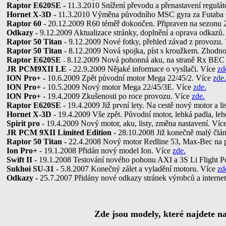
Raptor E620SE -
11.3.2010 Snížení převodu a přenastavení regulá
Hornet X-3D -
11.3.2010 Výměna původního MSC gyra za Futaba
Raptor 60
- 20.12.2009 R60 téměř dokončen. Připraven na sezonu
Odkazy -
9.12.2009 Aktualizace stránky, doplnění a oprava odkazů
Raptor 50 Titan
- 9.12.2009 Nové fotky, přehled závad z provozu.
Raptor 50 Titan
- 8.12.2009 Nová spojka, píst s kroužkem. Zhodn
Raptor E620SE
8.12.2009 Nová pohonná aku, na straně Rx BEC a
-
JR PCM9XII LE
- 22.9.2009 Nějaké informace o vysílači. Více
zd
ION Pro+ -
10.6.2009 Zpět původní motor Mega 22/45/2. Více
zde.
ION Pro+
- 10.5.2009 Nový motor Mega 22/45/3E. Více
zde.
ION Pro+
- 19.4.2009 Zkušenosti po roce provozu. Více
zde.
Raptor E620SE
- 19.4.2009 Již první lety. Na cestě nový motor a l
Hornet X-3D
- 19.4.2009 Vše zpět. Původní motor, lehká padla, lehč
Spirit pro
- 19.4.2009 Nový motor, aku, listy, změna nastavení. Víc
JR PCM 9XII Limited Edition
- 28.10.2008 Již konečně malý člá
Raptor 50 Titan -
22.4.2008 Nový motor Redline 53, Max-Bec na 
Ion Pro+
- 19.1.2008 Přidán nový model Ion. Více
zde.
Swift II -
19.1.2008 Testování nového pohonu AXI a 3S Li Flight 
Sukhoi SU-31
- 5.8.2007 Konečný zálet a vyladění motoru. Více
zd
Odkazy -
25.7.2007 Přidány nové odkazy stránek výrobců a intern
Zde jsou modely, které najdete na