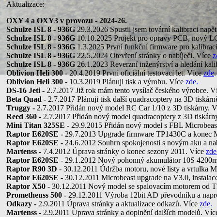
Aktualizace:
OXY 4 a OXY3
v provozu - 2024-26.
Schulze ISL 8 - 936G
29.3.2026 Spustil jsem tovární kalibraci napět
Schulze ISL 8 - 936G
10.10.2025 Projekt pro opravy PCB, nový 
Schulze ISL 8 - 936G
1.3.2025 První funkční firmware pro kalibrac
Schulze ISL 8 - 936G
22.5.2024 Otevření stránky o nabíječi. Více
z
Schulze ISL 8 -
936G
26.1.2023 Reverzní inženýrství a hledání kal
Oblivion Heli 300 -
20.4.2019 První oficiální testovací let. Více
zde
.
Oblivion Heli 300 -
10.3.2019 Plánuji tisk a výrobu. Více
zde.
DS-16 Jeti -
2.7.2017 Již rok mám tento vysílač českého výrobce. 
Beta Quad -
2.7.2017 Plánuji tisk další quadracoptery na 3D tiskár
Truggy -
2.7.2017 Přidán nový model RC Car 1/10 z 3D tiskárny. 
Reed 360 -
2.7.2017 Přidán nový model quadracoptery z 3D tiskárn
Mini Titan 325SE
-
29.9.2015 Přidán nový model s FBL Microbeas
Raptor E620SE
-
29.7.2013 Upgrade firmware TP1430C a konec M
Raptor E620SE
-
24.6.2012 Souhrn spokojenosti s novým aku a 
Martenss -
7.4.2012 Úprava stránky o konec sezony 2011. Více
zde
Raptor E620SE
- 29.1.2012 Nový pohonný akumulátor 10S 4200
Raptor R90 3D
- 30.12.2011 Údržba motoru, nové listy a vrtulka
Raptor E620SE
- 30.12.2011 Microbeast upgrade na V3.0, instalac
Raptor X50
- 30.12.2011 Nový model se spalovacím motorem od T
Prometheuss 500 -
29.12.2011 Výroba 12bit AD převodníku a nap
Odkazy -
2.9.2011 Úprava stránky a aktualizace odkazů. Více
zde.
Martenss -
2.9.2011 Úprava stránky a doplnění dalších modelů. Ví