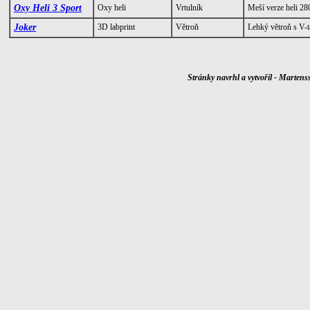
Oxy Heli 3 Sport
Oxy heli
Vrtulník
Meší verze heli 2
Joker
3D labprint
Větroň
Lehký větroň s V-t
Stránky navrhl a vytvořil - Marten