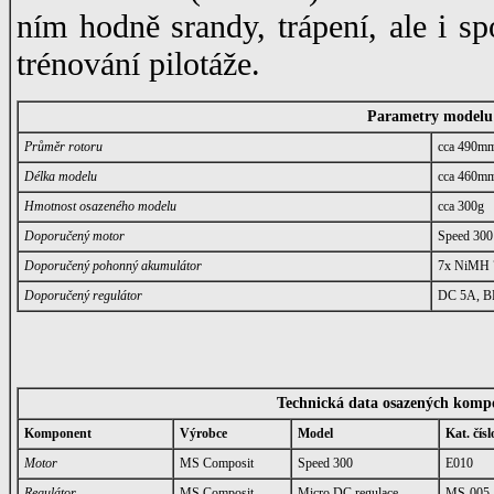
ním hodně srandy, trápení, ale i s
trénování pilotáže.
Parametry modelu
Průměr rotoru
cca 490m
Délka modelu
cca 460m
Hmotnost osazeného
modelu
cca 300g
Doporučený motor
Speed 300
Doporučený pohonný akumulátor
7x NiMH
Doporučený regulátor
DC 5A, 
Technická data osazených komp
Komponent
Výrobce
Model
Kat. čísl
Motor
MS Composit
Speed 300
E010
Regulátor
MS Composit
Micro DC regulace
MS-005