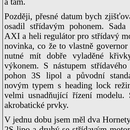
a tam.
Později, přesné datum bych zjišťov
osadil střídavým pohonem. Sada 
AXI a heli regulátor pro střídavý 
novinka, co že to vlastně governor
nutné mít dobře vyladěné křivky
výkonem. S nástupem střídavého 
pohon 3S lipol a původní stand
novým typem s heading lock reži
velmi usnadňující řízení modelu.
akrobatické prvky.
V jednu dobu jsem měl dva Hornety
2S lipo a druhý se střídavým mot