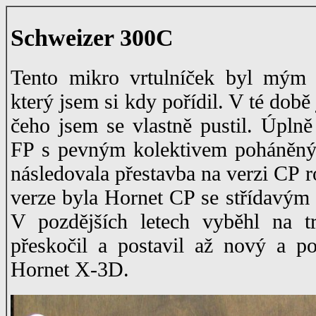
Schweizer 300C
Tento mikro vrtulníček byl mým 
který jsem si kdy pořídil. V té dob
čeho jsem se vlastně pustil. Úplně
FP s pevným kolektivem poháněný
následovala přestavba na verzi CP r
verze byla Hornet CP se střídavým
V pozdějších letech vyběhl na t
přeskočil a postavil až nový a p
Hornet X-3D.