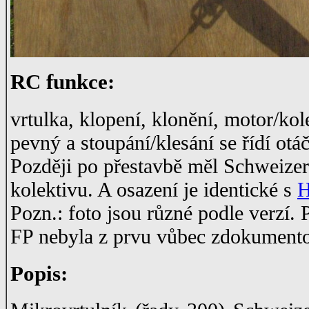
RC funkce:
vrtulka, klopení, klonění, motor/kole
pevný a stoupání/klesání se řídí otá
Později po přestavbě měl Schweizer 
kolektivu. A osazení je identické s
H
Pozn.: foto jsou různé podle verzí
FP nebyla z prvu vůbec zdokument
Popis: