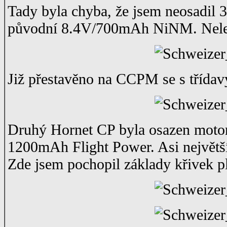
Tady byla chyba, že jsem neosadil 3
původní 8.4V/700mAh NiNM. Neletě
Již přestavěno na CCPM se s třída
Druhý Hornet CP byla osazen motor
1200mAh Flight Power. Asi největší
Zde jsem pochopil základy křivek p