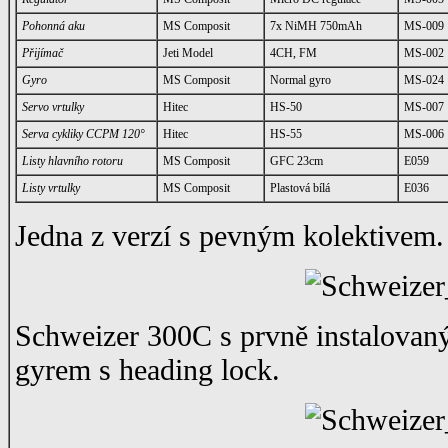
Pohonná aku
MS Composit
7x NiMH 750mAh
MS-009
Přijímač
Jeti Model
4CH, FM
MS-002
Gyro
MS Composit
Normal gyro
MS-024
Servo vrtulky
Hitec
HS-50
MS-007
Serva cykliky CCPM 120°
Hitec
HS-55
MS-006
Listy hlavního rotoru
MS Composit
GFC 23cm
E059
Listy vrtulky
MS Composit
Plastová bílá
E036
Jedna z verzí s pevným kolektivem.
Schweizer 300C s prvně instalova
gyrem s heading lock.