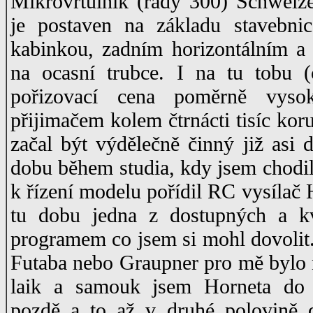
Mikrovrtulník (řady 300) Schwei
je postaven na základu stavebni
kabinkou, zadním horizontálním a v
na ocasní trubce. I na tu tobu 
pořizovací cena poměrně vys
přijimačem kolem čtrnácti tisíc kor
začal být výdělečně činný již as
dobu během studia, kdy jsem chodil
k řízení modelu pořídil RC vysílač
tu dobu jedna z dostupných a kva
programem co jsem si mohl dovolit
Futaba nebo Graupner pro mě bylo 
laik a samouk jsem Horneta do 
pozdě a to až v druhé polovině 