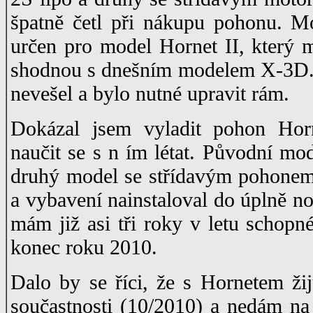
špatně četl při nákupu pohonu. M
určen pro model Hornet II, který m
shodnou s dnešním modelem X-3D. 
nevešel a bylo nutné upravit rám.
Dokázal jsem vyladit pohon Hor
naučit se s n ím létat. Původní mod
druhý model se střídavým pohonem
a vybavení nainstaloval do úplně 
mám již asi tři roky v letu schopn
konec roku 2010.
Dalo by se říci, že s Hornetem ž
součastnosti (10/2010) a nedám na 