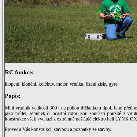
RC funkce:
klopení, klonění, kolektiv, motor, vrtulka, řízení zisku gyra
Popis:
Mini vrtulník velikosti 300+ na pohon tříčlánkem lipol. Jeho předno
jako hřídel, řemínek či ocastní rotor jsou součásti použité z v
konstrukce však vychází z extrémně našláplé elektro heli LYNX 
Provedu Vás konstrukcí, stavbou a poznatky ze stavby.