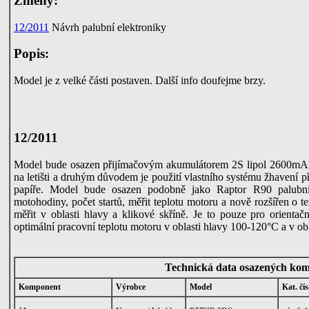
Změny:
12/2011
Návrh palubní elektroniky
Popis:
Model je z velké části postaven. Další info doufejme brzy.
12/2011
Model bude osazen přijímačovým akumulátorem 2S lipol 2600mAh.V
na letišti a druhým důvodem je použití vlastního systému žhavení p
papíře. Model bude osazen podobně jako Raptor R90 palubní
motohodiny, počet startů, měřit teplotu motoru a nově rozšířen o t
měřit v oblasti hlavy a klikové skříně. Je to pouze pro orient
optimální pracovní teplotu motoru v oblasti hlavy 100-120°C a v ob
Technická data osazených ko
Komponent
Výrobce
Model
Kat. čís