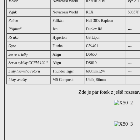
Motor
Novarossi World
R57HR 3DS
výr. č.
Výfuk
Novarossi World
REX
50357P
Palivo
Pelikán
Heli 30% Rapicon
---
Přijímač
Jeti
Duplex R8
---
Rx aku
Hyperion
G3 Lipol
---
Gyro
Futaba
GY-401
---
Servo vrtulky
Align
DS650
---
Serva cykliky CCPM 120 °
Align
DS610
---
Listy hlavního rotoru
Thunder Tiger
600mm/12/4
---
Listy vrtulky
MS Composit
Uhlík, 96mm
---
Zde je pár fotek z ještě rozes