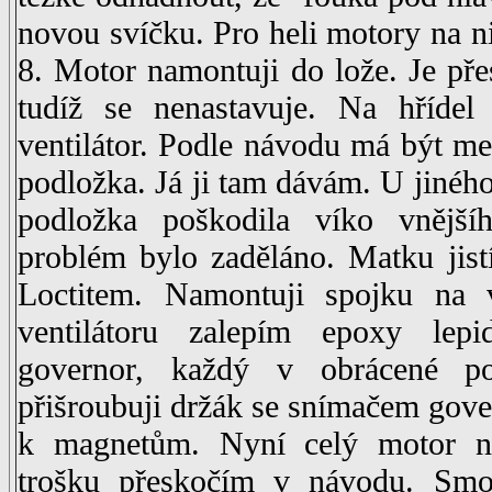
novou svíčku. Pro heli motory na 
8. Motor namontuji do lože. Je pře
tudíž se nenastavuje. Na hřídel
ventilátor. Podle návodu má být m
podložka. Já ji tam dávám. U jiného
podložka poškodila víko vnějš
problém bylo zaděláno. Matku jistíc
Loctitem. Namontuji spojku na v
ventilátoru zalepím epoxy le
governor, každý v obrácené po
přišroubuji držák se snímačem gove
k magnetům. Nyní celý motor na
trošku přeskočím v návodu. Smo