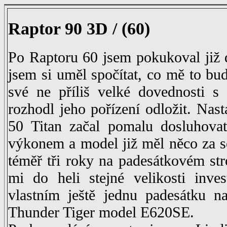
Raptor 90 3D / (60)
Po Raptoru 60 jsem pokukoval již 
jsem si uměl spočítat, co mě to bud
své ne příliš velké dovednosti s 
rozhodl jeho pořízení odložit. Nas
50 Titan začal pomalu dosluhovat,
výkonem a model již měl něco za s
téměř tři roky na padesátkovém str
mi do heli stejné velikosti inves
vlastním ještě jednu padesátku na
Thunder Tiger model E620SE.