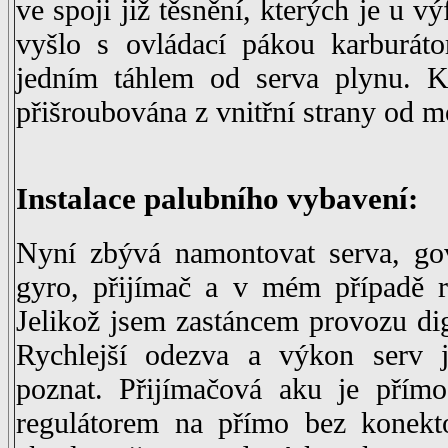
ve spoji již těsnění, kterých je u vý
vyšlo s ovládací pákou karburáto
jedním táhlem od serva plynu. K
přišroubována z vnitřní strany od m
Instalace palubního vybavení:
Nyní zbývá namontovat serva, gov
gyro, přijímač a v mém případě r
Jelikož jsem zastáncem provozu dig
Rychlejší odezva a výkon serv je
poznat. Přijímačová aku je př
regulátorem na přímo bez konekto