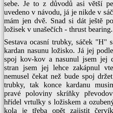
sebe. Je to z důvodů asi větší pe
uvedeno v návodu, já je nikde v sáč
mám jen dvě. Snad si dát ještě po
ložisek v unašečích - thrust bearing.
Sestava ocasní trubky, sáček "H" 
kardan nasunu ložisko. Já jej podl
spoj kov-kov a nasunul jsem jej 
stran jsem jej lehce zakápnul vt
nemusel čekat než bude spoj držet
trubky, tak konce kardanu musim
pravé poloviny skríňky převodov
hřídel vrtulky s ložiskem a ozub
kola je třeba opět zajistit červ