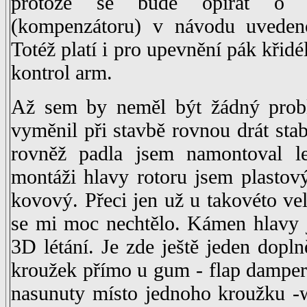
protože se bude opírat o 
(kompenzátoru) v návodu uveden
Totéž platí i pro upevnění pák křidé
kontrol arm.
Až sem by neměl být žádný prob
vyměnil při stavbě rovnou drát stab
rovněž padla jsem namontoval l
montáži hlavy rotoru jsem plasto
kovový. Přeci jen už u takovéto vel
se mi moc nechtělo. Kámen hlavy 
3D létání. Je zde ještě jeden dopln
kroužek přímo u gum - flap damper.
nasunuty místo jednoho kroužku -w