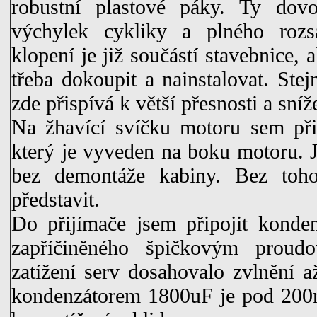
robustní plastové páky. Ty dovo
výchylek cykliky a plného rozsa
klopení je již součástí stavebnice, a
třeba dokoupit a nainstalovat. Stej
zde přispívá k větší přesnosti a sní
Na žhavící svíčku motoru sem přip
který je vyveden na boku motoru. 
bez demontáže kabiny. Bez toho
představit.
Do přijímače jsem připojit konden
zapříčiněného špičkovým proud
zatížení serv dosahovalo zvlnění 
kondenzátorem 1800uF je pod 200