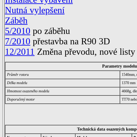
Nutná vylepšení
Zábě
h
5/2010
po záběhu
7/2010
přestavba na R90 3D
12/2011
Změna převodu, nové listy 
Parametry modelu
Průměr rotoru
1540mm, 
Délka modelu
1370 mm
Hmotnost osazeného
modelu
4668g, dl
Doporučený motor
TT70 nebo 
Technická data osazených kom