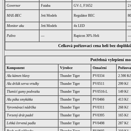
Governor
Futaba
GV-1, F1652
2.
MAX-BEC
Jeti Models
Regulátor BEC
8
Monitor aku
Jeti Models
4x LED
--
Palivo
---
Rapicon 30% Heli
--
Celková pořizovací cena heli bez doplňků
Potřebná vylepšení mo
Komponent
Výrobce
Označení
Pořizova
Alu kámen hlavy
Thunder Tiger
PV0334
2.590 Kč
Alu držák serva vrtulky
Thunder Tiger
PV0511
299 Kč
Tlumící gumy podvozku
Thunder Tiger
PV0516-L
149 Kč
Alu páka smykátka
Thunder Tiger
PV0466
413 Kč
Vyrovnávací nádržka
Thunder Tiger
PV0311
268 Kč
Tvrzený drát padel
Thunder Tiger
PV0395
165 Kč
Lehká červená padla
Thunder Tiger
PV0498
287 Kč