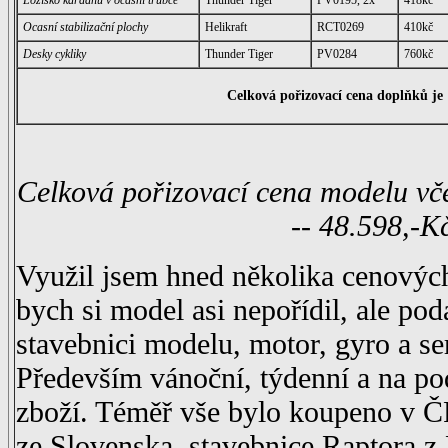
Ložisko kardanu v ocasní trubce
Thunder Tiger
PV0195, 2x
418kč
Ocasní stabilizační plochy
Helikraft
RCT0269
410kč
Desky cykliky
Thunder Tiger
PV0284
760kč
Celková pořizovací cena doplňků je 
Celková pořizovací cena modelu vče
-- 48.598,-K
Využil jsem hned několika cenovýc
bych si model asi nepořídil, ale pod
stavebnici modelu, motor, gyro a se
Především vánoční, týdenní a na po
zboží. Téměř vše bylo koupeno v 
ze Slovenska, stavebnice Raptora z