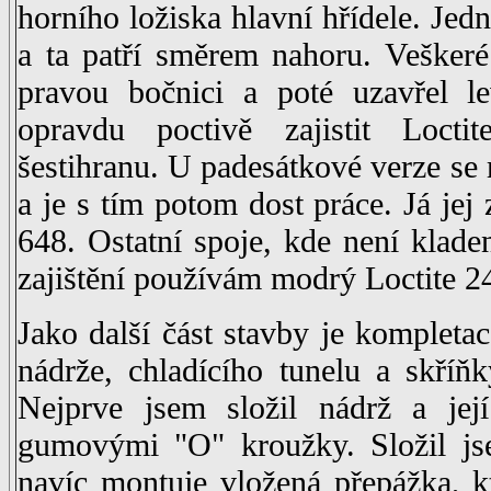
horního ložiska hlavní hřídele. Jedn
a ta patří směrem nahoru. Vešker
pravou bočnici a poté uzavřel l
opravdu poctivě zajistit Loctit
šestihranu. U padesátkové verze se
a je s tím potom dost práce. Já jej
648. Ostatní spoje, kde není klad
zajištění používám modrý Loctite 2
Jako další část stavby je kompleta
nádrže, chladícího tunelu a skříň
Nejprve jsem složil nádrž a její
gumovými "O" kroužky. Složil jse
navíc montuje vložená přepážka, k