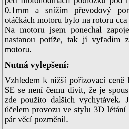
pěti motohodinách podložku pod 
0.1mm a snížím převodový pom
otáčkách motoru bylo na rotoru cc
Na motoru jsem ponechal zapoj
nastanou potíže, tak jí vyřadim 
motoru.
Nutná vylepšení:
Vzhledem k nižší pořizovací ceně
SE se není čemu divit, že je spoust
zde použito dalších vychytávek. 
účelem provozu ve stylu 3D létání a
pár věcí pozměnil.