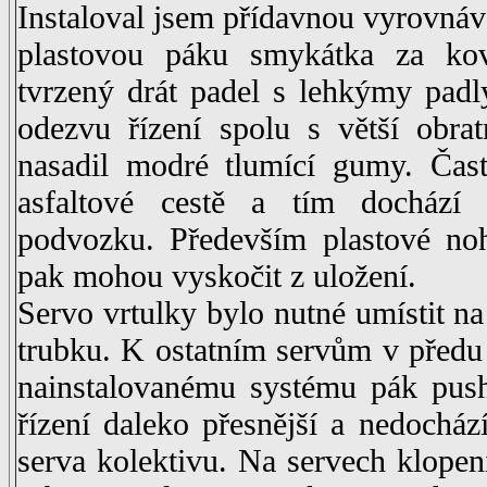
Instaloval jsem přídavnou vyrovná
plastovou páku smykátka za ko
tvrzený drát padel s lehkýmy padly
odezvu řízení spolu s větší obra
nasadil modré tlumící gumy. Čast
asfaltové cestě a tím dochází
podvozku. Především plastové no
pak mohou vyskočit z uložení.
Servo vrtulky bylo nutné umístit n
trubku. K ostatním servům v předu
nainstalovanému systému pák push
řízení daleko přesnější a nedochá
serva kolektivu. Na servech klopení