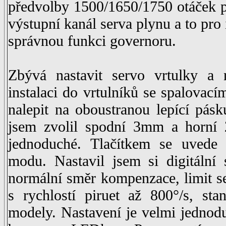
předvolby 1500/1650/1750 otáček p
výstupní kanál serva plynu a to pro 
správnou funkci governoru.
Zbývá nastavit servo vrtulky a 
instalaci do vrtulníků se spalova
nalepit na oboustranou lepící pás
jsem zvolil spodní 3mm a horní 
jednoduché. Tlačítkem se uvede
modu. Nastavil jsem si digitální
normální směr kompenzace, limit s
s rychlostí piruet až 800°/s, st
modely. Nastavení je velmi jednodu