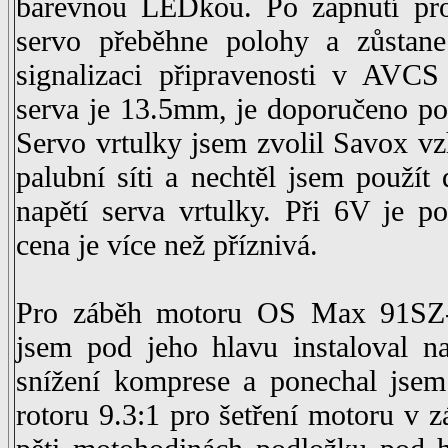
barevnou LEDkou. Po zapnutí pro
servo přeběhne polohy a zůstane
signalizaci připravenosti v AVC
serva je 13.5mm, je doporučeno po
Servo vrtulky jsem zvolil Savox 
palubní síti a nechtěl jsem použít 
napětí serva vrtulky. Při 6V je p
cena je více než příznivá.
Pro záběh motoru OS Max 91SZ
jsem pod jeho hlavu instaloval 
snížení komprese a ponechal jsem
rotoru 9.3:1 pro šetření motoru v 