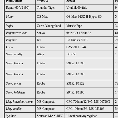
Komponent
Výrobce
Model
Po
Raptor 60 V2 (90)
Thunder Tiger
Vrtulník 60 třídy
9.
Motor
OS Max
OS Max 91SZ-H Hyper 3D
5.
Výfuk
Curtis Youngblood
Muscle Pipe
3.
Přijímačová aku
Sanyo
6x NiCD 1700mAh
6
Přijímač
Jeti
R8 Duplex MPC
2.
Gyro
Futaba
GY-520, F1244
4.
Servo vrtulky
Align
DS-650
1.
Servo klopení
Futaba
S9452, F1395
1.
Servo klonění
Futaba
S9452, F1395
1.
Servo plynu
Robbe
S3152, F1322
7
Servo kolektivu
Robbe
S9452, F1395
1.
Listy hlavního rotoru
MS Composit
CFC 720mm/12/4+5, MS-90720N
2.
Listy vrtulky
MS Composit
CFC 106mm/5/3, MS-953106
5
Vypínač
Součástí MAX-BEC
Hlavní posuvný vypínač
--