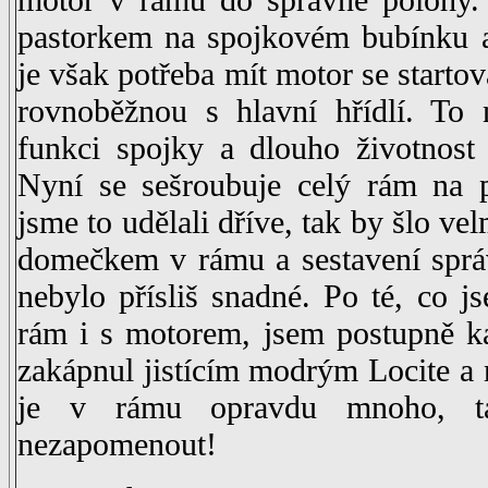
pastorkem na spojkovém bubínku 
je však potřeba mít motor se startov
rovnoběžnou s hlavní hřídlí. To 
funkci spojky a dlouho životnost
Nyní se sešroubuje celý rám na
jsme to udělali dříve, tak by šlo v
domečkem v rámu a sestavení sprá
nebylo přísliš snadné. Po té, co j
rám i s motorem, jsem postupně k
zakápnul jistícím modrým Locite a
je v rámu opravdu mnoho, ta
nezapomenout!