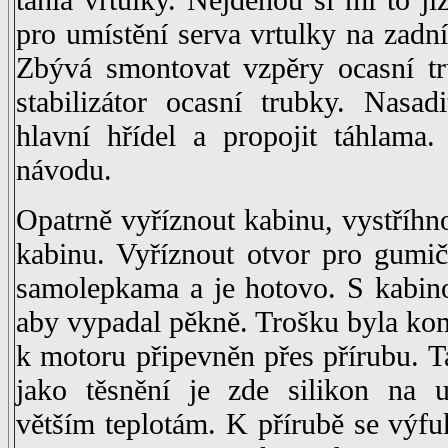
pro umístění serva vrtulky na zadní
Zbývá smontovat vzpěry ocasní tr
stabilizátor ocasní trubky. Nasa
hlavní hřídel a propojit táhlama.
návodu.
Opatrně vyříznout kabinu, vystříhn
kabinu. Vyříznout otvor pro gumič
samolepkama a je hotovo. S kabino
aby vypadal pěkně. Trošku byla ko
k motoru připevněn přes přírubu. T
jako těsnění je zde silikon na 
větším teplotám. K přírubě se výfuk