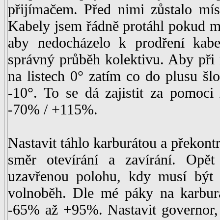
přijímačem. Před nimi zůstalo mís
Kabely jsem řádně protáhl pokud m
aby nedocházelo k prodření kabe
správný průběh kolektivu. Aby při
na listech 0° zatím co do plusu š
-10°. To se dá zajistit za pomoc
-70% / +115%.
Nastavit táhlo karburátou a překont
směr otevírání a zavírání. Opě
uzavřenou polohu, kdy musí být 
volnoběh. Dle mé páky na karburá
-65% až +95%. Nastavit governor, 