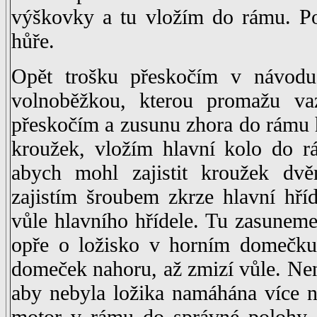
výškovky a tu vložím do rámu. Po
hůře.
Opět trošku přeskočím v návodu
volnoběžkou, kterou promažu vaz
přeskočím a zusunu zhora do rámu h
kroužek, vložím hlavní kolo do r
abych mohl zajistit kroužek dvě
zajistím šroubem zkrze hlavní hří
vůle hlavního hřídele. Tu zasunem
opře o ložisko v horním domečku
domeček nahoru, až zmizí vůle. Není
aby nebyla ložika namáhána více n
motor v rámu do správné polohy. J