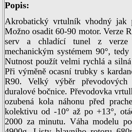
Popis:
Akrobatický vrtulník vhodný jak 
Možno osadit 60-90 motor. Verze R
serv a chladící tunel z verze
mechanickým systémem 90°, tedy c
Nutnost použít velmi rychlá a silná
Při výměně ocasní trubky s karda
R90. Velký výběr převodových
duralové bočnice. Převodovka vrtulk
ozubená kola náhonu před prache
kolektivu od -10° až po +13°, ot
2000 za minutu. Váha modelu po
4900g. Listy hlavního rotoru 68