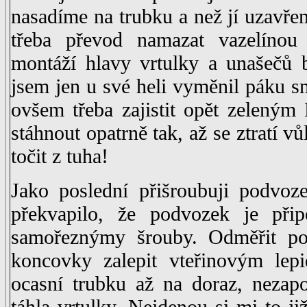
nasadíme na trubku a než jí uzavře
třeba převod namazat vazelínou
montáží hlavy vrtulky a unašečů 
jsem jen u své heli vyměnil páku 
ovšem třeba zajistit opět zeleným
stáhnout opatrně tak, až se ztratí vů
točit z tuha!
Jako poslední přišroubuji podvo
překvapilo, že podvozek je př
samořeznýmy šrouby. Odměřit po
koncovky zalepit vteřinovým le
ocasní trubku až na doraz, nezap
táhla vrtulky. Nejdenou si mi to ji