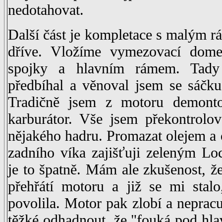
nedotahovat.
Další část je kompletace s malým rá
dříve. Vložíme vymezovací do
spojky a hlavním rámem. Tady
předbíhal a věnoval jsem se sáčku
Tradičně jsem z motoru demonto
karburátor. Vše jsem překontrolov
nějakého hadru. Promazat olejem a o
zadního víka zajišťuji zeleným Lo
je to špatně. Mám ale zkušenost, ž
přehřátí motoru a již se mi stal
povolila. Motor pak zlobí a neprac
těžké odhadnout, že "fouká pod hl