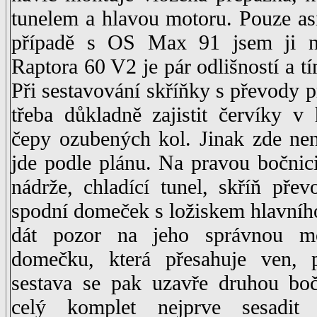
tunelem a hlavou motoru. Pouze a
případě s OS Max 91 jsem ji n
Raptora 60 V2 je pár odlišností a tí
Při sestavování skříňky s převody p
třeba důkladně zajistit červíky v h
čepy ozubených kol. Jinak zde ne
jde podle plánu. Na pravou bočnic
nádrže, chladící tunel, skříň pře
spodní domeček s ložiskem hlavního 
dát pozor na jeho správnou mo
domečku, která přesahuje ven, 
sestava se pak uzavře druhou boč
celý komplet nejprve sesadit