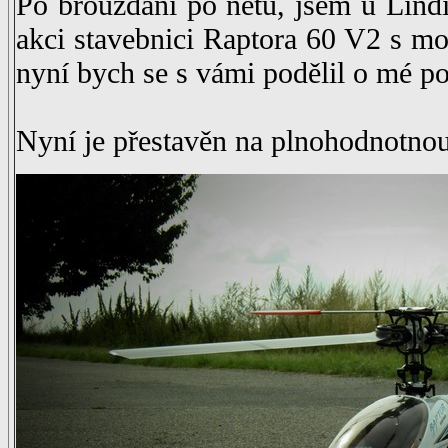
Po brouzdání po netu, jsem u Lind
akci stavebnici Raptora 60 V2 s 
nyní bych se s vámi podělil o mé p
Nyní je přestavěn na plnohodnotnou