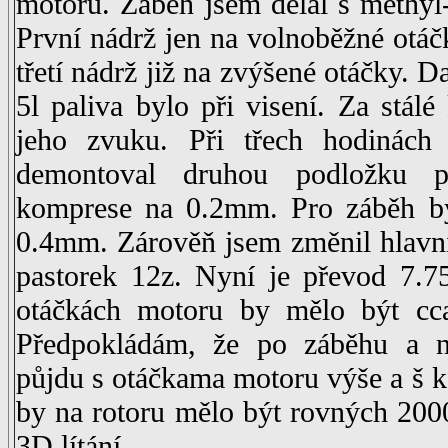
motoru. Záběh jsem dělal s methyl
První nádrž jen na volnoběžné otáč
třetí nádrž již na zvýšené otáčky. D
5l paliva bylo při visení. Za stálé
jeho zvuku. Při třech hodinác
demontoval druhou podložku p
komprese na 0.2mm. Pro záběh by
0.4mm. Zárověň jsem změnil hlavní
pastorek 12z. Nyní je převod 7.7
otáčkách motoru by mělo být cca
Předpokládám, že po záběhu a ně
půjdu s otáčkama motoru výše a š k
by na rotoru mělo být rovných 200
3D lítání.