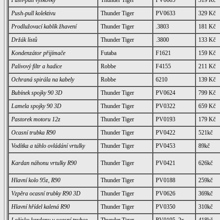
Push-pull výškovky
Thunder Tiger
PV0605
319 Kč
Push-pull kolektivu
Thunder Tiger
PV0633
329 Kč
Prodlužovací kablík žhavení
Thunder Tiger
.3803
181 Kč
Držák listů
Thunder Tiger
.3800
133 Kč
Kondenzátor přijímače
Futaba
F1621
159 Kč
Palivový filtr a hadice
Robbe
F4155
211 Kč
Ochraná spirála na kabely
Robbe
6210
139 Kč
Bubínek spojky 90 3D
Thunder Tiger
PV0624
799 Kč
Lamela spojky 90 3D
Thunder Tiger
PV0322
659 Kč
Pastorek motoru 12z
Thunder Tiger
PV0193
179 Kč
Ocasní trubka R90
Thunder Tiger
PV0422
521kč
Vodítka a táhlo ovládání vrtulky
Thunder Tiger
PV0453
89kč
Kardan náhonu vrtulky R90
Thunder Tiger
PV0421
626kč
Hlavní kolo 95z, R90
Thunder Tiger
PV0188
259kč
Vzpěra ocasní trubky R90 3D
Thunder Tiger
PV0626
369kč
Hlavní hřídel kalená R90
Thunder Tiger
PV0350
310kč