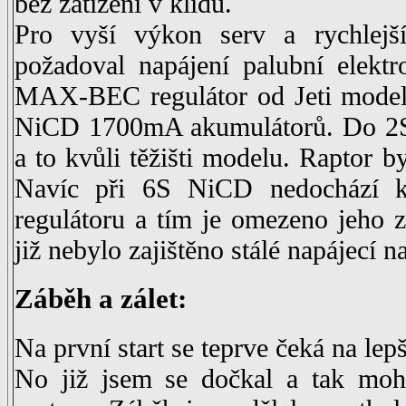
bez zatížení v klidu.
Pro vyší výkon serv a rychlejš
požadoval napájení palubní elekt
MAX-BEC regulátor od Jeti models,
NiCD 1700mA akumulátorů. Do 2S 
a to kvůli těžišti modelu. Raptor b
Navíc při 6S NiCD nedochází k
regulátoru a tím je omezeno jeho 
již nebylo zajištěno stálé napájecí n
Záběh a zálet:
Na první start se teprve čeká na lepší
No již jsem se dočkal a tak mohl