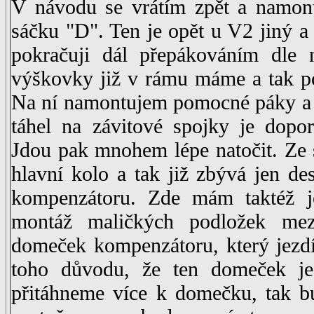
V návodu se vrátím zpět a namont
sáčku "D". Ten je opět u V2 jiný a 
pokračuji dál přepákováním dle 
výškovky již v rámu máme a tak p
Na ní namontujem pomocné páky a t
táhel na závitové spojky je dopo
Jdou pak mnohem lépe natočit. Ze s
hlavní kolo a tak již zbývá jen d
kompenzátoru. Zde mám taktéž 
montáž maličkých podložek me
domeček kompenzátoru, který jezdí 
toho důvodu, že ten domeček j
přitáhneme více k domečku, tak bu