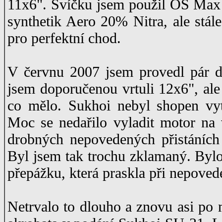
11x6". Svíčku jsem použil OS Max 
synthetik Aero 20% Nitra, ale stále
pro perfektní chod.
V červnu 2007 jsem provedl pár dal
jsem doporučenou vrtuli 12x6", ale
co mělo. Sukhoi nebyl shopen vytr
Moc se nedařilo vyladit motor na
drobných nepovedených přistáních
Byl jsem tak trochu zklamaný. Bylo
přepážku, která praskla při nepoved
Netrvalo to dlouho a znovu asi po 