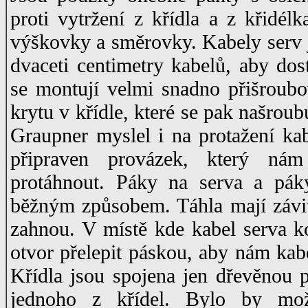
proti vytržení z křídla a z křidél
výškovky a směrovky. Kabely serv j
dvaceti centimetry kabelů, aby dost
se montují velmi snadno přišroub
krytu v křídle, které se pak našroub
Graupner myslel i na protažení kab
připraven provázek, který ná
protáhnout. Páky na serva a pák
běžným způsobem. Táhla mají závi
zahnou. V místě kde kabel serva ko
otvor přelepit páskou, aby nám kabe
Křídla jsou spojena jen dřevěnou p
jednoho z křídel. Bylo by mož