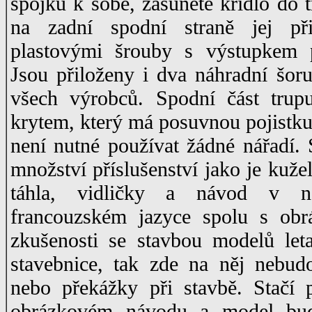
spojku k sobě, zasunete křídlo do
na zadní spodní straně jej př
plastovými šrouby s výstupkem p
Jsou přiloženy i dva náhradní šo
všech výrobců. Spodní část trup
krytem, který má posuvnou pojistku, 
není nutné používat žádné nářadí. 
množství příslušenství jako je kuže
táhla, vidličky a návod v n
francouzském jazyce spolu s obr
zkušenosti se stavbou modelů le
stavebnice, tak zde na něj nebud
nebo překážky při stavbě. Stačí 
obrázkovém návodu a model bu