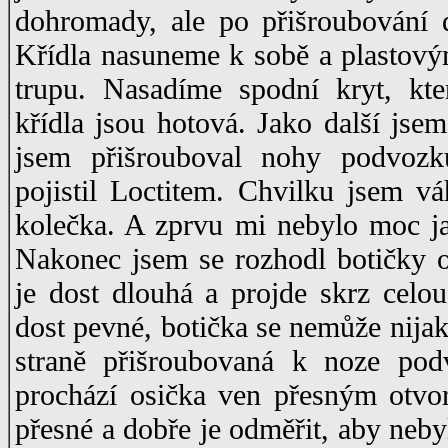
dohromady, ale po přišroubování 
Křídla nasuneme k sobě a plastový
trupu. Nasadíme spodní kryt, k
křídla jsou hotová. Jako další jse
jsem přišrouboval nohy podvozk
pojistil Loctitem. Chvilku jsem vá
kolečka. A zprvu mi nebylo moc jas
Nakonec jsem se rozhodl botičky os
je dost dlouhá a projde skrz celou
dost pevné, botička se nemůže nijak
straně přišroubovaná k noze pod
prochází osička ven přesným otvor
přesné a dobře je odměřit, aby neb