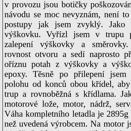
v provozu jsou botičky poškozovány
návodu se moc nevyznám, není to 
postupy jak jsem zvyklý. Jako 
výškovku. Vyřízl jsem v trupu 
zalepení výškovky a směrovky
rovnost otvoru a sedí naprosto p
oříznu potah z výškovky a výško
epoxy. Těsně po přilepení jsem
polohu od konců obou křídel, ab
trup a rovnoběžná s křídlama. Jak
motorové lože, motor, nádrž, serv
Váha kompletního letadla je 2895g
než uvedená výrobcem. Na motor js