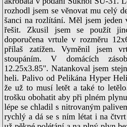
akrobata v podání Sukhoi SU-31. Le
rozhodl jsem se věnovat mu celý de
šanci na rozlítání. Měl jsem jeden
řešit. Zkusil jsem se použít ji
doporučena vrtule v rozměru 12x
přílaš zatížen. Vyměnil jsem v
stoupáním. V domácích zás
12.25x3.85". Natankoval jsem stejn
heli. Palivo od Pelikána Hyper Heli
že už to musí letět a také to letělo
trošku obohatit aby při plném plynu
lépe se chladil s nitrovaným paliv
rychlý a dá se s ním létat i na čtvr
už pěkné polétání a na plný plyn b