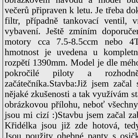
večerů připraven k letu. Je třeba do
filtr, případně tankovací ventil, 
vybavení. Ještě zmíním doporuč
motory cca 7.5-8.5ccm nebo 4
hmotnost je uvedena u kompletn
rozpětí 1390mm. Model je dle mého
pokročilé piloty a rozho
začátečníka.Stavba:Již jsem zača
nějaké zkušenosti a tak využívám st
obrázkovou přílohu, neboť všechny
jsou mi cizí :)Stavbu jsem začal z
Křidélka jsou již zde hotová, ted
Jsou použity ohebné panty s osič