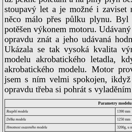
stoupavý let a je možné i zaviset n
něco málo přes půlku plynu. Byl
potěšen výkonem motoru. Udávaný 
opravdu znát a jeho udávaná hodn
Ukázala se tak vysoká kvalita v
modelu akrobatického letadla, k
akrobatického modelu. Motor prov
jsem s ním velmi spokojen, ikdyž
opravdu třeba si pohrát s vyladění
Parametry modelu
Rozpětí modelu
1390 mm
Délka modelu
1250 mm
Hmotnost osazeného modelu
3200g, u 