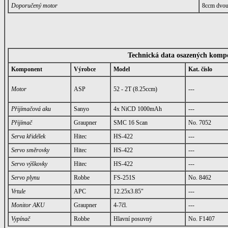
Doporučený motor
8ccm dvout
Technická data osazených komp
Komponent
Výrobce
Model
Kat. číslo
Motor
ASP
52 - 2T (8.25ccm)
---
Přijímačová aku
Sanyo
4x NiCD 1000mAh
---
Přijímač
Graupner
SMC 16 Scan
No. 7052
Serva křidélek
Hitec
HS-422
---
Servo směrovky
Hitec
HS-422
---
Servo výškovky
Hitec
HS-422
---
Servo plynu
Robbe
FS-251S
No. 8462
Vrtule
APC
12.25x3.85"
---
Monitor AKU
Graupner
4-7čl.
---
Vypínač
Robbe
Hlavní posuvný
No. F1407